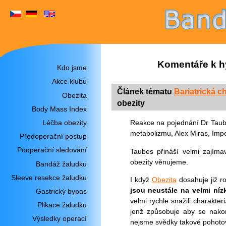
Komentáře k h
Kdo jsme
Akce klubu
Článek tématu
Bariatrická ch
Obezita
obezity
Body Mass Index
Léčba obezity
Reakce na pojednání Dr Taube
metabolizmu, Alex Miras, Impe
Předoperační postup
Pooperační sledování
Taubes přináší velmi zajím
obezity věnujeme.
Bandáž žaludku
Sleeve resekce žaludku
I když
Obezita
dosahuje již 
jsou neustále na velmi níz
Gastrický bypas
velmi rychle snažili charakte
Plikace žaludku
jenž způsobuje aby se nakon
Výsledky operací
nejsme svědky takové pohoto