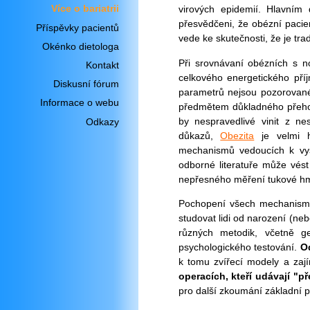
Více o bariatrii
virových epidemií. Hlavním 
přesvědčeni, že obézní pacien
Příspěvky pacientů
vede ke skutečnosti, že je tra
Okénko dietologa
Při srovnávaní obézních s no
Kontakt
celkového energetického pří
Diskusní fórum
parametrů nejsou pozorované
Informace o webu
předmětem důkladného přeh
by nespravedlivé vinit z n
Odkazy
důkazů,
Obezita
je velmi h
mechanismů vedoucích k vys
odborné literatuře může vés
nepřesného měření tukové hm
Pochopení všech mechanismů,
studovat lidi od narození (neb
různých metodik, včetně ge
psychologického testování.
Od
k tomu zvířecí modely a zaj
operacích, kteří udávají "p
pro další zkoumání základní p