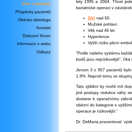
lety
1995 a
2004. Třicet jed
Více o bariatrii
bariatrické operaci v závislosti
Příspěvky pacientů
BMI
nad 50.
Okénko dietologa
Mužské pohlaví.
Kontakt
Věk nad 45 let.
Diskusní fórum
Hypertenze
Vyšší riziko plicní embol
Informace o webu
Odkazy
"Podle našeho systému každá z
bodů jsou nejrizikovější“, říká
Jenom 3 z 957 pacientů bylo k
1.9%. Naproti tomu ze skupiny
Tato zjištění by mohli mít do
jiné postupy redukce váhy se
dostane k operačnímu zákrok
obézní do kategorie s vyššími 
operace je rizikovější.“
Dr. DeMaria prezentoval výsle