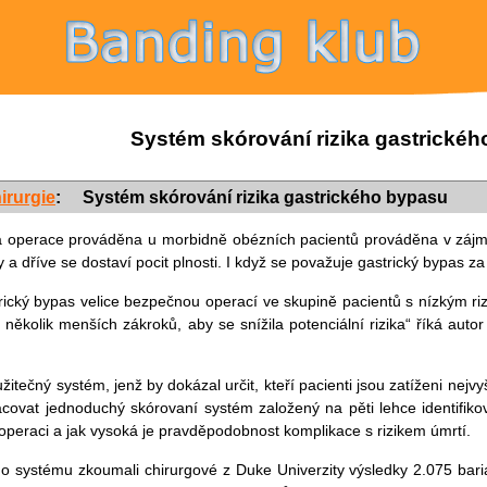
Systém skórování rizika gastrické
irurgie
:
Systém skórování rizika gastrického bypasu
ká operace prováděna u morbidně obézních pacientů prováděna v zájm
 dříve se dostaví pocit plnosti. I když se považuje gastrický bypas za 
trický bypas velice bezpečnou operací ve skupině pacientů s nízkým riz
 několik menších zákroků, aby se snížila potenciální rizika“ říká autor
žitečný systém, jenž by dokázal určit, kteří pacienti jsou zatíženi nej
racovat jednoduchý skórovaní systém založený na pěti lehce identifiko
operaci a jak vysoká je pravděpodobnost komplikace s rizikem úmrtí.
ho systému zkoumali chirurgové z Duke Univerzity výsledky 2.075 bari