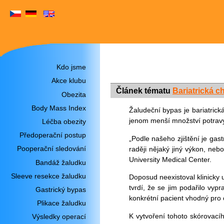
Kdo jsme
Akce klubu
Článek tématu
Bariatrická ch
Obezita
Body Mass Index
Žaludeční bypas je bariatric
jenom menší množství potravy a
Léčba obezity
Předoperační postup
„Podle našeho zjištění je gas
Pooperační sledování
raději nějaký jiný výkon, nebo
University Medical Center.
Bandáž žaludku
Sleeve resekce žaludku
Doposud neexistoval klinicky u
tvrdí, že se jim podařilo vyp
Gastrický bypas
konkrétní pacient vhodný pro 
Plikace žaludku
K vytvoření tohoto skórovací
Výsledky operací