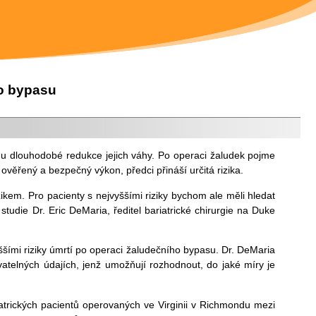
ho bypasu
u dlouhodobé redukce jejich váhy. Po operaci žaludek pojme
ověřený a bezpečný výkon, předci přináší určitá rizika.
ikem. Pro pacienty s nejvyššími riziky bychom ale měli hledat
 studie Dr. Eric DeMaria, ředitel bariatrické chirurgie na Duke
vyššími riziky úmrtí po operaci žaludečního bypasu. Dr. DeMaria
vatelných údajích, jenž umožňují rozhodnout, do jaké míry je
atrických pacientů operovaných ve Virginii v Richmondu mezi