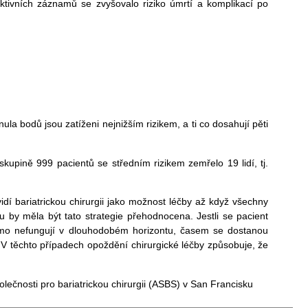
tivních záznamů se zvyšovalo riziko úmrtí a komplikací po
a bodů jsou zatíženi nejnižším rizikem, a ti co dosahují pěti
kupině 999 pacientů se středním rizikem zemřelo 19 lidí, tj.
vidí bariatrickou chirurgii jako možnost léčby až když všechny
 by měla být tato strategie přehodnocena. Jestli se pacient
ámo nefungují v dlouhodobém horizontu, časem se dostanou
ak. V těchto případech opoždění chirurgické léčby způsobuje, že
ečnosti pro bariatrickou chirurgii (ASBS) v San Francisku