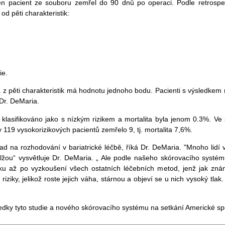
en pacient ze souboru zemřel do 90 dnů po operaci. Podle retrospek
 od pěti charakteristik:
ie.
 pěti charakteristik má hodnotu jednoho bodu. Pacienti s výsledkem nul
 Dr. DeMaria.
lasifikováno jako s nízkým rizikem a mortalita byla jenom 0.3%. Ve s
 119 vysokorizikových pacientů zemřelo 9, tj. mortalita 7,6%.
pad na rozhodování v bariatrické léčbě, říká Dr. DeMaria. "Mnoho lidí 
lžou“ vysvětluje Dr. DeMaria. „ Ale podle našeho skórovacího systému
u až po vyzkoušení všech ostatních léčebních metod, jenž jak zn
riziky, jelikož roste jejich váha, stárnou a objeví se u nich vysoký tl
dky tyto studie a nového skórovacího systému na setkání Americké spol