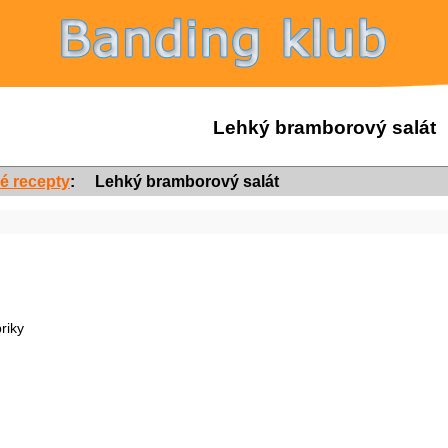
Lehký bramborový salát
é recepty
:
Lehký bramborový salát
riky