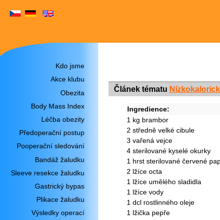
Kdo jsme
Akce klubu
Článek tématu
Nízkokalorick
Obezita
Body Mass Index
Ingredience:
Léčba obezity
1 kg brambor
2 středně velké cibule
Předoperační postup
3 vařená vejce
Pooperační sledování
4 sterilované kyselé okurky
Bandáž žaludku
1 hrst sterilované červené pap
2 lžíce octa
Sleeve resekce žaludku
1 lžíce umělého sladidla
Gastrický bypas
1 lžíce vody
Plikace žaludku
1 dcl rostlinného oleje
Výsledky operací
1 lžička pepře